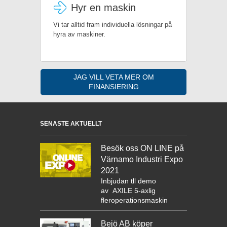
Hyr en maskin
Vi tar alltid fram individuella lösningar på
hyra av maskiner.
JAG VILL VETA MER OM
FINANSIERING
SENASTE AKTUELLT
Besök oss ON LINE på
Värnamo Industri Expo
2021
Inbjudan tll demo
av
AXILE 5-axlig
fleroperationsmaskin
Bejö AB köper