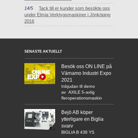
14/5
Tack till er kunder som besökte oss
under Elmia Verktygsmaskiner i Jönköping
2016
SENASTE AKTUELLT
Besök oss ON LINE på
Värnamo Industri Expo
2021
Inbjudan tll demo
av
AXILE 5-axlig
fleroperationsmaskin
Bejö AB köper
ytterligare en Biglia
svarv
BIGLIA B 438 YS