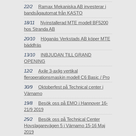
22/2
Ramax Mekaniska AB investerar i
bandsågautomat från KASTO
18/11
Nyinstallerad MTE modell BF5200
hos Stranda AB
20/10
Höganäs Verkstads AB köper MTE
bäddfräs
13/10
INBJUDAN TILL GRAND
OPENING
12/2
Axile 3-axlig vertikal
fleroperationsmaskin modell C6 Basic / Pro
30/9
Oktoberfest på Technical center i
Värnamo
19/8
Besök oss på EMO i Hannover 16-
21/9 2019
25/2
Besök oss på Technical Center
Hovslagarevägen 5 i Värnamo 15-16 Maj
2019