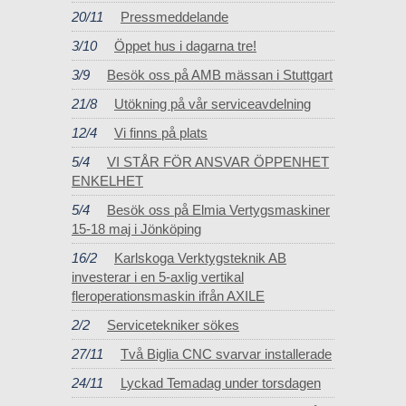
20/11
Pressmeddelande
3/10
Öppet hus i dagarna tre!
3/9
Besök oss på AMB mässan i Stuttgart
21/8
Utökning på vår serviceavdelning
12/4
Vi finns på plats
5/4
VI STÅR FÖR ANSVAR ÖPPENHET
ENKELHET
5/4
Besök oss på Elmia Vertygsmaskiner
15-18 maj i Jönköping
16/2
Karlskoga Verktygsteknik AB
investerar i en 5-axlig vertikal
fleroperationsmaskin ifrån AXILE
2/2
Servicetekniker sökes
27/11
Två Biglia CNC svarvar installerade
24/11
Lyckad Temadag under torsdagen