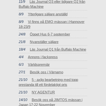
11/9
Läs Journal Q3 eller tidigare Q2 från
Buffalo Machine
8/9
Ytterligare säljare anställd
8/9
Vi finns på EMO mässan i Hannover
18-23/9
24/8
Öppet Hus 6-7 september
21/8
Nyanställer säljare
18/4
Läs Journal Q1 från Buffalo Machine
4/4
Annons i fackpress
6/3
Världspremiär
27/1
Besök oss i Värnamo
21/10
5 - axlig bearbetning med topp
prestanda till ett fördelaktigt pris
21/10
NY AGENTUR
14/10
Besök oss på JIMTOS mässan i
Japan 17-22 November