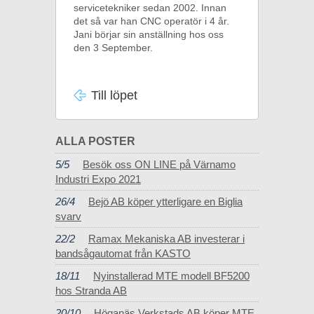
servicetekniker sedan 2002. Innan
det så var han CNC operatör i 4 år.
Jani börjar sin anställning hos oss
den 3 September.
Till löpet
ALLA POSTER
5/5
Besök oss ON LINE på Värnamo
Industri Expo 2021
26/4
Bejö AB köper ytterligare en Biglia
svarv
22/2
Ramax Mekaniska AB investerar i
bandsågautomat från KASTO
18/11
Nyinstallerad MTE modell BF5200
hos Stranda AB
20/10
Höganäs Verkstads AB köper MTE