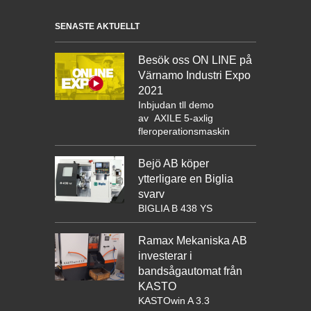
SENASTE AKTUELLT
Besök oss ON LINE på
Värnamo Industri Expo
2021
Inbjudan tll demo
av
AXILE 5-axlig
fleroperationsmaskin
Bejö AB köper
ytterligare en Biglia
svarv
BIGLIA B 438 YS
Ramax Mekaniska AB
investerar i
bandsågautomat från
KASTO
KASTOwin A 3.3