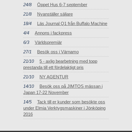
24/8
Öppet Hus 6-7 september
21/8
Nyanställer säljare
18/4
Läs Journal Q1 från Buffalo Machine
4/4
Annons i fackpress
6/3
Världspremiär
27/1
Besök oss i Värnamo
21/10
5 - axlig bearbetning med topp
prestanda till ett fördelaktigt pris
21/10
NY AGENTUR
14/10
Besök oss på JIMTOS mässan i
Japan 17-22 November
14/5
Tack till er kunder som besökte oss
under Elmia Verktygsmaskiner i Jönköping
2016