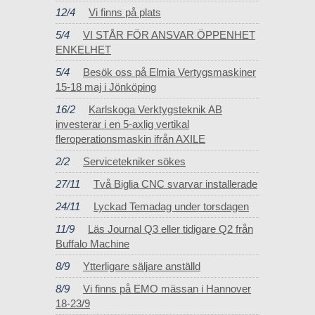
12/4
Vi finns på plats
5/4
VI STÅR FÖR ANSVAR ÖPPENHET
ENKELHET
5/4
Besök oss på Elmia Vertygsmaskiner
15-18 maj i Jönköping
16/2
Karlskoga Verktygsteknik AB
investerar i en 5-axlig vertikal
fleroperationsmaskin ifrån AXILE
2/2
Servicetekniker sökes
27/11
Två Biglia CNC svarvar installerade
24/11
Lyckad Temadag under torsdagen
11/9
Läs Journal Q3 eller tidigare Q2 från
Buffalo Machine
8/9
Ytterligare säljare anställd
8/9
Vi finns på EMO mässan i Hannover
18-23/9