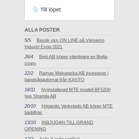
Till löpet
ALLA POSTER
5/5
Besök oss ON LINE på Värnamo
Industri Expo 2021
26/4
Bejö AB köper ytterligare en Biglia
svarv
22/2
Ramax Mekaniska AB investerar i
bandsågautomat från KASTO
18/11
Nyinstallerad MTE modell BF5200
hos Stranda AB
20/10
Höganäs Verkstads AB köper MTE
bäddfräs
13/10
INBJUDAN TILL GRAND
OPENING
12/2
Axile 3-axlig vertikal