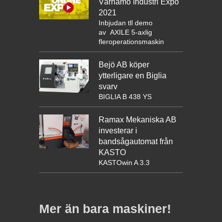
Värnamo Industri Expo
2021
Inbjudan tll demo
av
AXILE 5-axlig
fleroperationsmaskin
Bejö AB köper
ytterligare en Biglia
svarv
BIGLIA B 438 YS
Ramax Mekaniska AB
investerar i
bandsågautomat från
KASTO
KASTOwin A 3.3
Mer än bara maskiner!