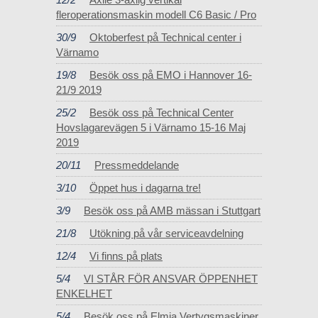
fleroperationsmaskin modell C6 Basic / Pro
30/9
Oktoberfest på Technical center i
Värnamo
19/8
Besök oss på EMO i Hannover 16-
21/9 2019
25/2
Besök oss på Technical Center
Hovslagarevägen 5 i Värnamo 15-16 Maj
2019
20/11
Pressmeddelande
3/10
Öppet hus i dagarna tre!
3/9
Besök oss på AMB mässan i Stuttgart
21/8
Utökning på vår serviceavdelning
12/4
Vi finns på plats
5/4
VI STÅR FÖR ANSVAR ÖPPENHET
ENKELHET
5/4
Besök oss på Elmia Vertygsmaskiner