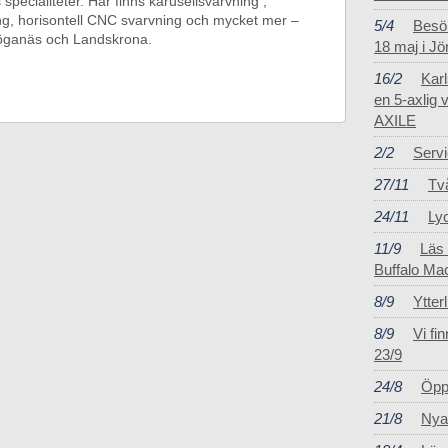
pecialiteter. Här finns karusellsvarvning ,
ing, horisontell CNC svarvning och mycket mer –
5/4
Besö
 Höganäs och Landskrona.
18 maj i J
16/2
Karl
en 5-axlig 
AXILE
2/2
Servi
27/11
Två
24/11
Ly
11/9
Läs 
Buffalo Ma
8/9
Ytter
8/9
Vi f
23/9
24/8
Öpp
21/8
Nyan