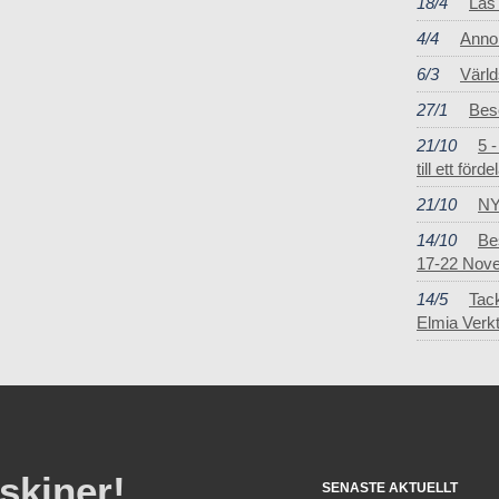
18/4
Läs
4/4
Annon
6/3
Värl
27/1
Bes
21/10
5 
till ett förde
21/10
N
14/10
Be
17-22 Nov
14/5
Tack
Elmia Verk
skiner!
SENASTE AKTUELLT