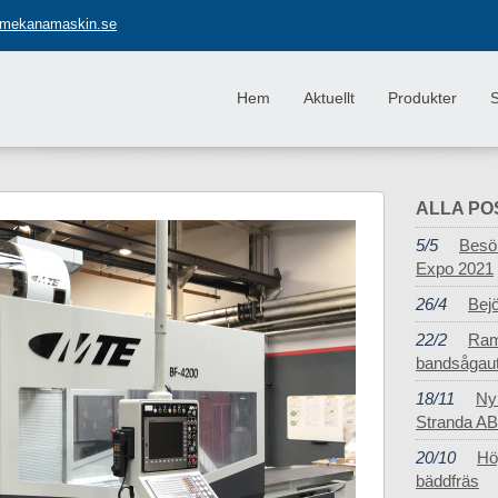
Jump to navigation
mekanamaskin.se
Hem
Aktuellt
Produkter
S
ALLA PO
5/5
Besö
Expo 2021
26/4
Bejö
22/2
Ram
bandsågau
18/11
Ny
Stranda AB
20/10
Hö
bäddfräs