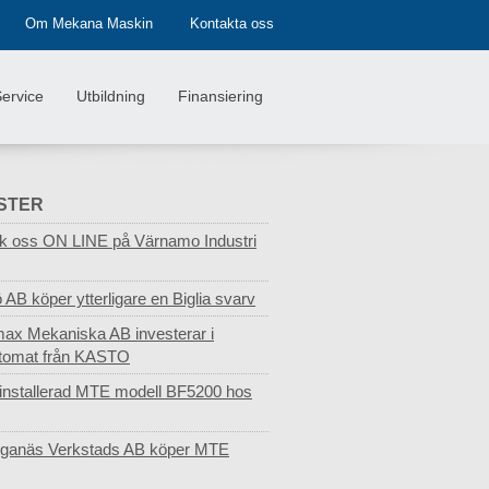
Om Mekana Maskin
Kontakta oss
ervice
Utbildning
Finansiering
STER
k oss ON LINE på Värnamo Industri
 AB köper ytterligare en Biglia svarv
ax Mekaniska AB investerar i
tomat från KASTO
installerad MTE modell BF5200 hos
ganäs Verkstads AB köper MTE