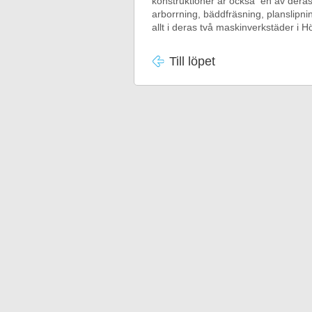
konstruktioner är också en av deras s
arborrning, bäddfräsning, planslipn
allt i deras två maskinverkstäder i
Till löpet