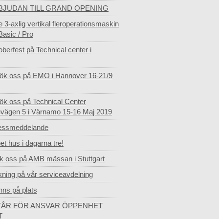
BJUDAN TILL GRAND OPENING
e 3-axlig vertikal fleroperationsmaskin
Basic / Pro
berfest på Technical center i
ök oss på EMO i Hannover 16-21/9
ök oss på Technical Center
vägen 5 i Värnamo 15-16 Maj 2019
essmeddelande
t hus i dagarna tre!
k oss på AMB mässan i Stuttgart
kning på vår serviceavdelning
inns på plats
STÅR FÖR ANSVAR ÖPPENHET
T