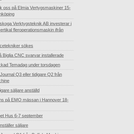
k oss på Elmia Vertygsmaskiner 15-
önköping
skoga Verktygsteknik AB investerar i
vertikal fleroperationsmaskin ifrån
cetekniker sökes
 Biglia CNC svarvar installerade
ckad Temadag under torsdagen
Journal Q3 eller tidigare Q2 från
chine
ligare säljare anställd
inns på EMO mässan i Hannover 18-
et Hus 6-7 september
ställer säljare