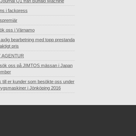
 Journal Q1 från Buffalo Machine
s i fackpress
dspremiär
ök oss i Värnamo
- axlig bearbetning med topp prestanda
laktigt pris
Y AGENTUR
sök oss på JIMTOS mässan i Japan
ember
 till er kunder som besökte oss under
tygsmaskiner i Jönköping 2016