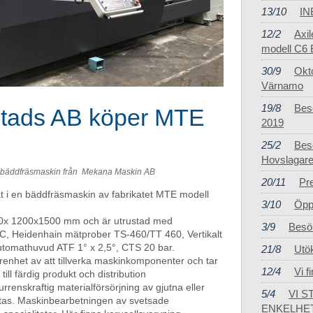
13/10
IN
12/2
Axil
modell C6 
30/9
Okto
Värnamo
19/8
Bes
tads AB köper MTE
2019
25/2
Bes
Hovslagare
E bäddfräsmaskin från Mekana Maskin AB
20/11
Pr
t i en bäddfräsmaskin av fabrikatet MTE modell
3/10
Öppe
00x 1200x1500 mm och är utrustad med
3/9
Besö
, Heidenhain mätprober TS-460/TT 460, Vertikalt
Automathuvud ATF 1° x 2,5°, CTS 20 bar.
21/8
Utö
enhet av att tillverka maskinkomponenter och tar
12/4
Vi f
ill färdig produkt och distribution
enskraftig materialförsörjning av gjutna eller
5/4
VI 
as. Maskinbearbetningen av svetsade
ENKELHE