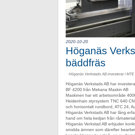
2020-10-20
Höganäs Verks
bäddfräs
Höganäs Verkstads AB investerar i MT
Höganäs Verkstads AB har investera
BF 4200 från Mekana Maskin AB
Maskinen har ett arbetsområde 40
Heidenhain styrsystem TNC 640 CNC
och horisontalt rundbord, ATC 24, 
Höganäs Verkstads AB har lång erfar
hand om hela kedjan från råmaterial t
Höganäs Verkstad AB erbjuder konkurr
smidda ämnen som därefter bearbet