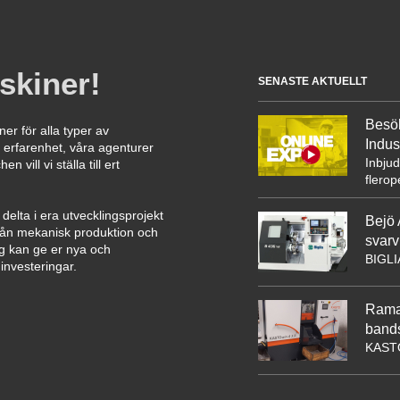
skiner!
SENASTE AKTUELLT
Besö
er för alla typer av
Indus
 erfarenhet, våra agenturer
Inbju
 vill vi ställa till ert
flero
t delta i era utvecklingsprojekt
Bejö 
från mekanisk produktion och
svarv
 kan ge er nya och
BIGLI
investeringar.
Ramax
band
KASTO