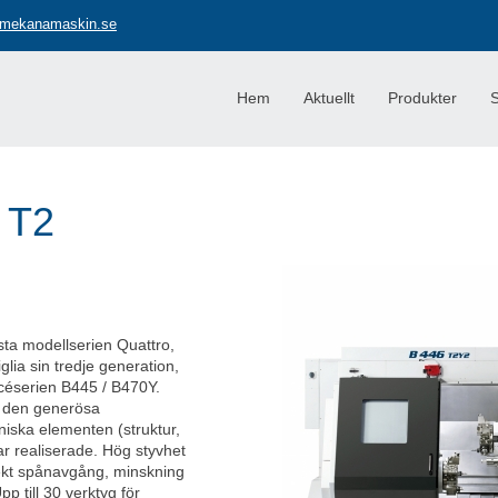
Jump to navigation
mekanamaskin.se
Hem
Aktuellt
Produkter
S
 T2
sta modellserien Quattro,
glia sin tredje generation,
céserien B445 / B470Y.
h den generösa
iska elementen (struktur,
lar realiserade. Hög styvhet
fekt spånavgång, minskning
pp till 30 verktyg för