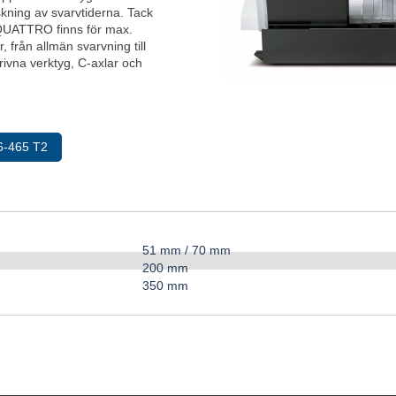
kning av svarvtiderna. Tack
QUATTRO finns för max.
 från allmän svarvning till
ivna verktyg, C-axlar och
6-465 T2
51 mm / 70 mm
200 mm
350 mm