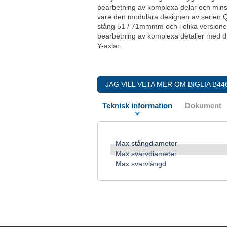
bearbetning av komplexa delar och mins
vare den modulära designen av serien 
stång 51 / 71mmmm och i olika versioner,
bearbetning av komplexa detaljer med dr
Y-axlar.
JAG VILL VETA MER OM BIGLIA B44
Teknisk information
Dokument
Max stångdiameter
Max svarvdiameter
Max svarvlängd