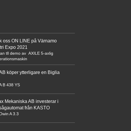
k oss ON LINE på Värnamo
tri Expo 2021
dan tll demo av
AXILE 5-axlig
perationsmaskin
AB köper ytterligare en Biglia
A B 438 YS
 Mekaniska AB investerar i
sågautomat från KASTO
win A 3.3