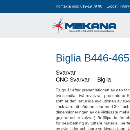
Kontakta oss:
019-19 79 90
E-post:
info@
Biglia B446-465
Svarvar
CNC Svarvar
Biglia
Tjugo år efter presentationen av den för
två spindlar, två revolvrar presenterar Bi
som är den naturliga evolutionen av suc
Tack vare att bädden lutar med 30 ° oc
dimensioneringen av de viktigaste mekan
gejdrar och revolvrar), är följande förde
för bearbetning av tuffare material, per
av cykeltider och lägre verktygsslitage. U