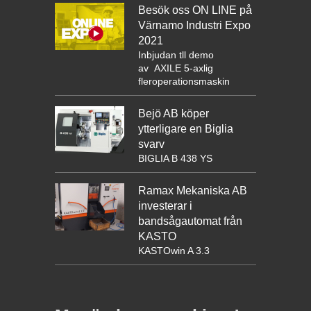
Besök oss ON LINE på
Värnamo Industri Expo
2021
Inbjudan tll demo
av
AXILE 5-axlig
fleroperationsmaskin
Bejö AB köper
ytterligare en Biglia
svarv
BIGLIA B 438 YS
Ramax Mekaniska AB
investerar i
bandsågautomat från
KASTO
KASTOwin A 3.3