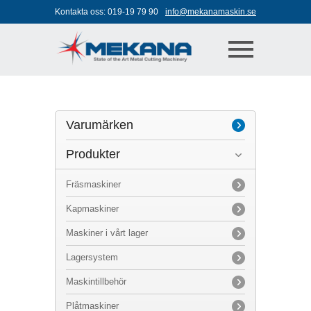
Jump to navigation
Kontakta oss:
019-19 79 90
info@mekanamaskin.se
Varumärken
Produkter
Axile
Biglia
Fräsmaskiner
Kasto
Kapmaskiner
Microcut
Maskiner i vårt lager
MTE
Lagersystem
Niigata
Maskintillbehör
Övriga varumärken
Plåtmaskiner