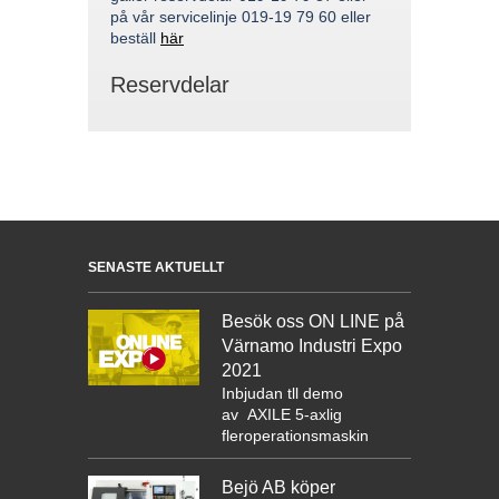
på vår servicelinje 019-19 79 60 eller
beställ
här
Reservdelar
SENASTE AKTUELLT
Besök oss ON LINE på
Värnamo Industri Expo
2021
Inbjudan tll demo
av
AXILE 5-axlig
fleroperationsmaskin
Bejö AB köper