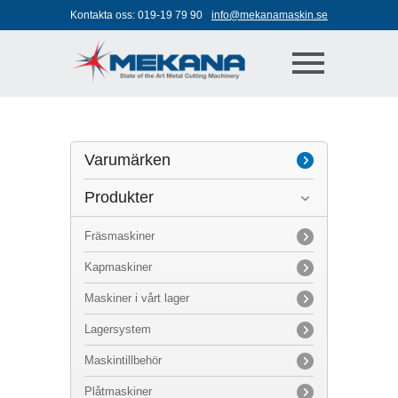
Jump to navigation
Kontakta oss:
019-19 79 90
info@mekanamaskin.se
Varumärken
Produkter
Axile
Biglia
Fräsmaskiner
Kasto
Kapmaskiner
Microcut
Maskiner i vårt lager
MTE
Lagersystem
Niigata
Maskintillbehör
Övriga varumärken
Plåtmaskiner