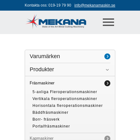
Jump to navigation
Kontakta oss:
019-19 79 90
info@mekanamaskin.se
Varumärken
Produkter
Axile
Biglia
Fräsmaskiner
Kasto
5-axliga Fleroperationsmaskiner
Vertikala fleroperationsmaskiner
Microcut
Horisontala fleroperationsmaskiner
Bäddfräsmaskiner
MTE
Borr- fräsverk
Niigata
Portalfräsmaskiner
Övriga varumärken
Kapmaskiner