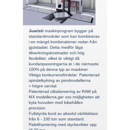
Juaristi
maskinprogram bygger på
standardmoduler som kan kombineras
i en mängd kombinationer redan från
gjutstadiet. Detta medför låga
tillverkningskostnader och hög
flexibilitet, vilket är viktigt då
kundanpassningarna är i de närmaste
100% på denna typ av maskiner.
Viktiga konkurrensfördelar: Patenterad
spindelkylning av pinolmodellerna
= högre varvtal.
Patenterad utbalansering av RAM på
MX modellerna,ger oss möjligheten att
byta huvuden med bibehållen
precision.
Fullstyrda bord av absolut världsklass
från 6 - 100 ton som standard.
Paletthantering med styckevikter upp
till 20 ton